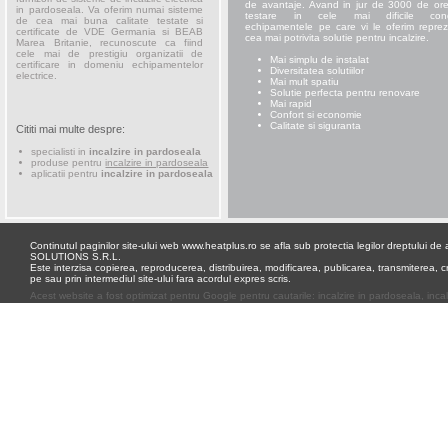
de avantaje. Avand in jur de 3000 de or
in pardoseala. Va oferim numai sisteme
testare in cele mai dificile condi
de cea mai buna calitate testate si
echipamentele pe care vi le oferim reprez
certificate de VDE Germania si BEAB
cea mai potrivita solutie pentru incalzire.
Marea Britanie, recunoscute ca fiind
cele mai de prestigiu organizatii de
Mai simplu de instalat
certificare in domeniu echipamentelor
Diversitatea solutiilor
electrice.
Mai mult spatiu
Solutie perfecta pentru renovare
Mai rapid
Confort si economie
Calitate si siguranta
Cititi mai multe despre:
specialisti in
incalzire in pardoseala
produse pentru
incalzire in pardoseala
aplicatii pentru
incalzire in pardoseala
Continutul paginilor site-ului web www.heatplus.ro se afla sub protectia legilor dreptului 
SOLUTIONS S.R.L.
Este interzisa copierea, reproducerea, distribuirea, modificarea, publicarea, transmiterea, cr
pe sau prin intermediul site-ului fara acordul expres scris.
Acest website a fost optimizat pentru
Google
pentru cautarile:
incalzire in pardoseala
,
inca