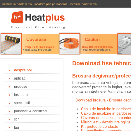
incalzire in pardoseala
-
incalzire prin pardoseala
-
incalzire pardoseala
Covorase
Cabluri
incalzire in pardoseala
incalzire in pardoseala
> vezi toate produsele
> vezi toate produsele
Download fise tehnice
despre noi
Brosura degivrare/protec
aplicatii
In brosura alaturata veti gasi info
produse
degiverare/ protectie la inghet, ava
montaj si intretinere. Va invitam s
instalare
» Download brosura - Brosura degiv
specialisti
Cablu de incalzire in pardos
parteneri & certificari
Cablu de incalzire in pardos
Covoras de incalzire in pard
stiri
MirrorHeat - dezaburire oglinz
Kit protectie conducte
faq
Kit autolimitare protectie con