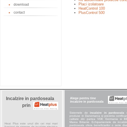
Placi izolatoare
download
HeatControl 100
contact
PlusControl 500
Incalzire in pardoseala
Alege pentru tine
incalzire in pardoseala
prin
Sistemele de
incalzire in pardoseala
s
produse in Danemarca si prezinta certificar
calitate din partea VDE Germania si 
Marea Britanie. Echipamentele de incalzir
Heat Plus este unul din cei mai mari
pardoseala ofera beneficiarilor o serie div
furnizori de sisteme de incalzire electrica