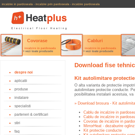
incalzire in pardoseala
-
incalzire prin pardoseala
-
incalzire pardoseala
Covorase
Cabluri
incalzire in pardoseala
incalzire in pardoseala
> vezi toate produsele
> vezi toate produsele
Download fise tehnice
despre noi
Kit autolimitare protecti
aplicatii
O alta varianta de protectie impotri
produse
autolimitare protectie conducte. Pe
posibilitatea instalarii acestuia, v
instalare
» Download brosura - Kit autolimit
specialisti
Cablu de incalzire in pardos
parteneri & certificari
Cablu de incalzire in pardos
Covoras de incalzire in pard
stiri
MirrorHeat - dezaburire oglinz
Kit protectie conducte
faq
Kit autolimitare protectie con