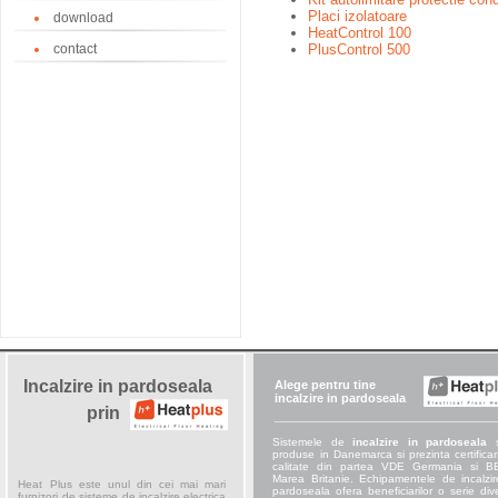
Placi izolatoare
download
HeatControl 100
contact
PlusControl 500
Incalzire in pardoseala
Alege pentru tine
incalzire in pardoseala
prin
Sistemele de
incalzire in pardoseala
s
produse in Danemarca si prezinta certificar
calitate din partea VDE Germania si 
Marea Britanie. Echipamentele de incalzir
Heat Plus este unul din cei mai mari
pardoseala ofera beneficiarilor o serie div
furnizori de sisteme de incalzire electrica