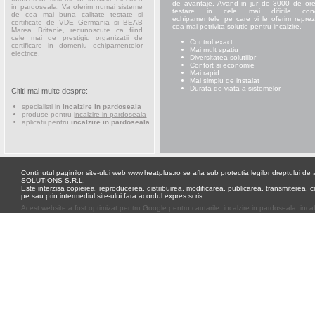
de avantaje. Avand in jur de 3000 de or
in pardoseala. Va oferim numai sisteme
testare in cele mai dificile condi
de cea mai buna calitate testate si
echipamentele pe care vi le oferim reprez
certificate de VDE Germania si BEAB
cea mai potrivita solutie pentru incalzire.
Marea Britanie, recunoscute ca fiind
cele mai de prestigiu organizatii de
Control exact
certificare in domeniu echipamentelor
Mai mult spatiu
electrice.
Diversitatea solutiilor
Confort si economie
Mai rapid
Mai simplu de instalat
Durata de viata a sistemelor
Cititi mai multe despre:
specialisti in
incalzire in pardoseala
produse pentru
incalzire in pardoseala
aplicatii pentru
incalzire in pardoseala
Continutul paginilor site-ului web www.heatplus.ro se afla sub protectia legilor dreptului 
SOLUTIONS S.R.L.
Este interzisa copierea, reproducerea, distribuirea, modificarea, publicarea, transmiterea, cr
pe sau prin intermediul site-ului fara acordul expres scris.
Acest website a fost optimizat pentru
Google
pentru cautarile:
incalzire in pardoseala
,
inca